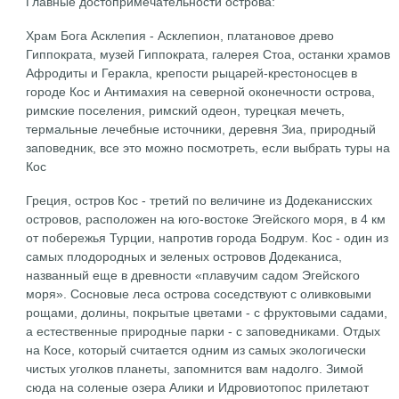
Главные достопримечательности острова:
Храм Бога Асклепия - Асклепион, платановое древо
Гиппократа, музей Гиппократа, галерея Стоа, останки храмов
Афродиты и Геракла, крепости рыцарей-крестоносцев в
городе Кос и Антимахия на северной оконечности острова,
римские поселения, римский одеон, турецкая мечеть,
термальные лечебные источники, деревня Зиа, природный
заповедник, все это можно посмотреть, если выбрать туры на
Кос
Греция, остров Кос - третий по величине из Додеканисских
островов, расположен на юго-востоке Эгейского моря, в 4 км
от побережья Турции, напротив города Бодрум. Кос - один из
самых плодородных и зеленых островов Додеканиса,
названный еще в древности «плавучим садом Эгейского
моря». Сосновые леса острова соседствуют с оливковыми
рощами, долины, покрытые цветами - с фруктовыми садами,
а естественные природные парки - с заповедниками. Отдых
на Косе, который считается одним из самых экологически
чистых уголков планеты, запомнится вам надолго. Зимой
сюда на соленые озера Алики и Идровиотопос прилетают