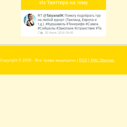
Из Твиттера на тему
RT @
Tatyana0K
Помогу подобрать тур
на любой курорт (Таиланд, Европа и
т.д.). #Куршавель #Тенерифе #Самоа
#Сейшелы #Закопане #странствие #Та
С�, 30 Июль 2016 09:06
Copyright ©
2026 - Все права защищены |
RSS
|
XML Sitemap