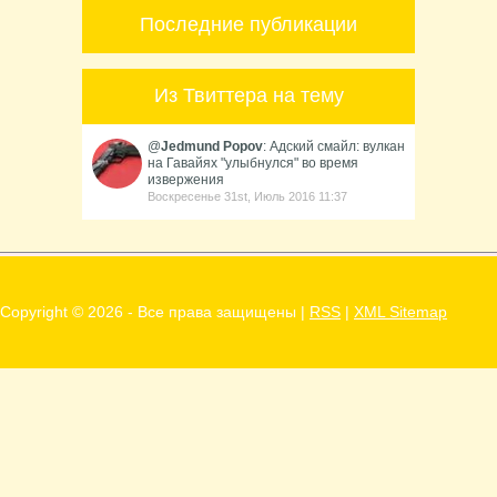
Последние публикации
Из Твиттера на тему
@
Jedmund Popov
: Адский смайл: вулкан
на Гавайях "улыбнулся" во время
извержения
Воскресенье 31st, Июль 2016 11:37
Copyright ©
2026 - Все права защищены |
RSS
|
XML Sitemap