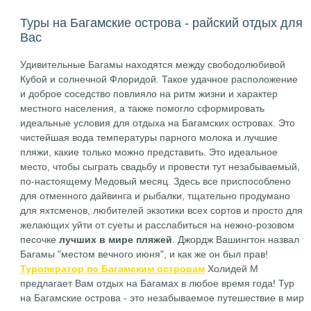
Туры на Багамские острова - райский отдых для
Вас
Удивительные Багамы находятся между свободолюбивой
Кубой и солнечной Флоридой. Такое удачное расположение
и доброе соседство повлияло на ритм жизни и характер
местного населения, а также помогло сформировать
идеальные условия для отдыха на Багамских островах. Это
чистейшая вода температуры парного молока и лучшие
пляжи, какие только можно представить. Это идеальное
место, чтобы сыграть свадьбу и провести тут незабываемый,
по-настоящему Медовый месяц. Здесь все приспособлено
для отменного дайвинга и рыбалки, тщательно продумано
для яхтсменов, любителей экзотики всех сортов и просто для
желающих уйти от суеты и расслабиться на нежно-розовом
песочке
лучших в мире пляжей
. Джордж Вашингтон назвал
Багамы "местом вечного июня", и как же он был прав!
Туроператор по Багамским островам
Холидей М
предлагает Вам отдых на Багамах в любое время года! Тур
на Багамские острова - это незабываемое путешествие в мир