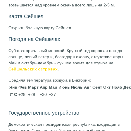
возвышается над уровнем океана всего лишь на 2-5 м.
Карта Сейшел
Открыть большую карту Сейшел
Погода на Сейшелах
Субэкваториальный морской. Круглый год хорошая погода -
солнце, легкий ветер и, благодаря океану, отсутствие жары.
Май и октябрь-декабрь - лучшее время для отдыха на
Сейшельских островах
.
Средняя температура воздуха в Виктории:
Янв
Фев
Март
Апр
Май
Июнь
Июль
Авг
Сент
Окт
Нояб
Дек
t° C
+28
+29
+30
+27
Государственное устройство
Демократическая президентская республика, входящая в
британское Содружество. Законодательный орган -