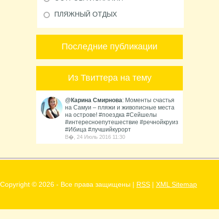
ПЛЯЖНЫЙ ОТДЫХ
Последние публикации
Из Твиттера на тему
@
Карина Смирнова
: Моменты счастья
на Самуи – пляжи и живописные места
на острове! #поездка #Сейшелы
#интересноепутешествие #речнойкруиз
#Ибица #лучшийкурорт
В�, 24 Июль 2016 11:30
Copyright ©
2026 - Все права защищены |
RSS
|
XML Sitemap