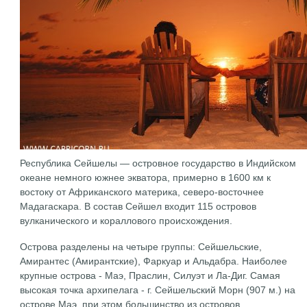
Республика Сейшелы — островное государство в Индийском
океане немного южнее экватора, примерно в 1600 км к
востоку от Африканского материка, северо-восточнее
Мадагаскара. В состав Сейшел входит 115 островов
вулканического и кораллового происхождения.
Острова разделены на четыре группы: Сейшельские,
Амирантес (Амирантские), Фаркуар и Альдабра. Наиболее
крупные острова - Маэ, Праслин, Силуэт и Ла-Диг. Самая
высокая точка архипелага - г. Сейшельский Морн (907 м.) на
острове Маэ, при этом большинство из островов